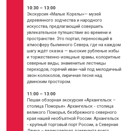
10:30 – 13:00
Экскурсия «Малые Корелы»— музей
деревянного зодчества и народного
искусства, предлагающий совершить
увлекательное путешествие во времени и
пространстве. Это портал, переносящий в
атмосферу былинного Севера, где на каждом
шагу ждёт сказка — высокие рубленые избы
и торжественно-изящные храмы, колоритные
северные виды, знаменитые лестницы
переходов, горячий иван-чай под мелодичный
звон колоколов, лиричная песня над
двинским простором.
11:00 – 13:00
Пешая обзорная экскурсия «Архангельск –
столица Поморья». Архангельск - столица
великого Поморья, безбрежного северного
края нашей необъятной России. Архангельск
- крупный торговый порт России, а Северная
Двина – великолепная доминанта всего