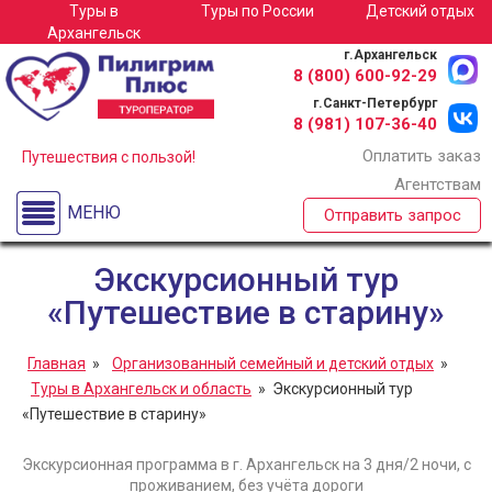
Туры в
Туры по
России
Детский отдых
Туры в Архангельск
Архангельск
г.Архангельск
Детские лагеря
8 (800)
600-92-29
г.Санкт-Петербург
Спортивные сборы
8 (981)
107-36-40
Оплатить заказ
Экскурсионные туры для школьных групп по России
Путешествия с пользой!
Агентствам
Туры по России
МЕНЮ
Отправить запрос
О компании
Экскурсионный тур
«Путешествие в старину»
Главная
»
Организованный семейный и детский отдых
»
Туры в Архангельск и область
» Экскурсионный тур
«Путешествие в старину»
Экскурсионная программа в г. Архангельск на 3 дня/2 ночи, с
проживанием, без учёта дороги