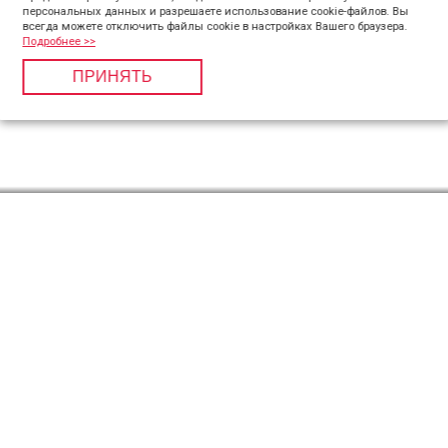
персональных данных и разрешаете использование cookie-файлов. Вы
всегда можете отключить файлы cookie в настройках Вашего браузера.
Подробнее >>
ПРИНЯТЬ
Компания «Пилигрим Плюс» в Федеральном реестре
Турооператоров, Свидетельство РТО 011968
Политика обработки персональных данных
На сайте используются изображения
Freepik Company
Детский отдых