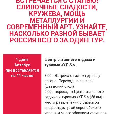
ВСТРЕЧАЕТСЯ С СТАЛЬЮ!
СЛИВОЧНЫЕ СЛАДОСТИ,
КРУЖЕВА, МОЩЬ
МЕТАЛЛУРГИИ И
СОВРЕМЕННЫЙ АРТ. УЗНАЙТЕ,
НАСКОЛЬКО РАЗНОЙ БЫВАЕТ
РОССИЯ ВСЕГО ЗА ОДИН ТУР.
1 день
Центр активного отдыха и
Автобус
туризма «Y.Е.S.».
предоставляется
на 11 часов
8.00 - Встреча с гидом группы у
вагона. Переход на завтрак
(шведский стол).
9.00 - переезд в Центр активного
отдыха и туризма «Y.E.S.» (58 км) -
место развлечений с развитой
инфраструктурой европейского
уровня и многообразием услуг для