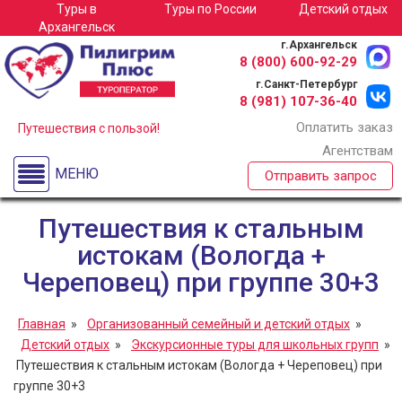
Туры в
Туры по
России
Детский отдых
Туры в Архангельск
Архангельск
г.Архангельск
Детские лагеря
8 (800)
600-92-29
г.Санкт-Петербург
Спортивные сборы
8 (981)
107-36-40
Оплатить заказ
Экскурсионные туры для школьных групп по России
Путешествия с пользой!
Агентствам
Туры по России
МЕНЮ
Отправить запрос
О компании
Путешествия к стальным
истокам (Вологда +
Череповец) при группе 30+3
Главная
»
Организованный семейный и детский отдых
»
Детский отдых
»
Экскурсионные туры для школьных групп
»
Путешествия к стальным истокам (Вологда + Череповец) при
группе 30+3