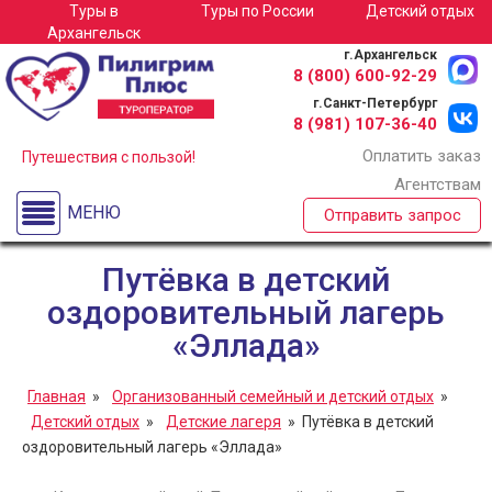
Туры в
Туры по
России
Детский отдых
Туры в Архангельск
Архангельск
г.Архангельск
Детские лагеря
8 (800)
600-92-29
г.Санкт-Петербург
Спортивные сборы
8 (981)
107-36-40
Оплатить заказ
Экскурсионные туры для школьных групп по России
Путешествия с пользой!
Агентствам
Туры по России
МЕНЮ
Отправить запрос
О компании
Путёвка в детский
оздоровительный лагерь
«Эллада»
Главная
»
Организованный семейный и детский отдых
»
Детский отдых
»
Детские лагеря
» Путёвка в детский
оздоровительный лагерь «Эллада»