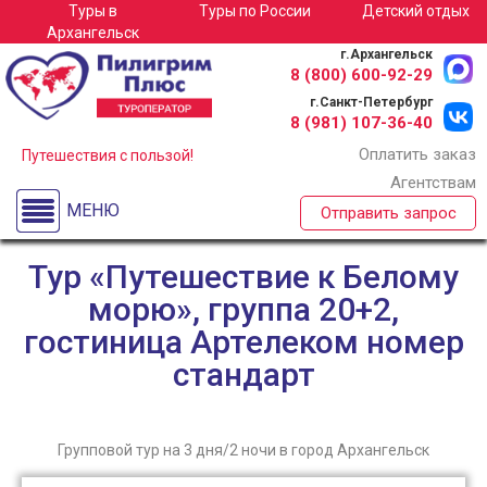
Туры в
Туры по
России
Детский отдых
Туры в Архангельск
Архангельск
г.Архангельск
Детские лагеря
8 (800)
600-92-29
г.Санкт-Петербург
Спортивные сборы
8 (981)
107-36-40
Оплатить заказ
Экскурсионные туры для школьных групп по России
Путешествия с пользой!
Агентствам
Туры по России
МЕНЮ
Отправить запрос
О компании
Тур «Путешествие к Белому
морю», группа 20+2,
гостиница Артелеком номер
стандарт
Групповой тур на 3 дня/2 ночи в город Архангельск