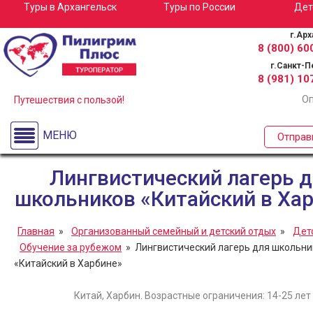
Туры в Архангельск
Туры по
России
Дет
Туры в Архангельск
г.Арх
Детские лагеря
8 (800)
600
г.Санкт-П
Спортивные сборы
8 (981)
107
Оп
Экскурсионные туры для школьных групп по Росс
Путешествия с пользой!
Туры по России
МЕНЮ
Отправ
О компании
Лингвистический лагерь 
школьников «Китайский в Ха
Главная
»
Организованный семейный и детский отдых
»
Дет
Обучение за рубежом
» Лингвистический лагерь для школьни
«Китайский в Харбине»
Китай, Харбин. Возрастные ограничения: 14-25 лет