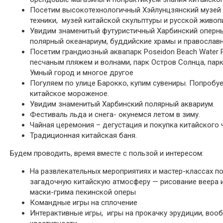
Посетим высокотехнологичный Хэйлунцзянский музей 
техники, музей китайской скульптуры и русской живоп
Увидим знаменитый футуристичный Харбинский оперны
полярный океанариум, буддийские храмы и православ
Посетим грандиозный аквапарк Poseidon Beach Water P
песчаным пляжем и волнами, парк Остров Солнца, парк
Умный город и многое другое
Погуляем по улице Барокко, купим сувениры. Попробу
китайское мороженое.
Увидим знаменитый Харбинский полярный аквариум.
Фестиваль льда и снега- окунемся летом в зиму.
Чайная церемония – дегустация и покупка китайского 
Традиционная китайская баня.
Будем проводить, время вместе с пользой и интересом:
На развлекательных мероприятиях и мастер-классах по
загадочную китайскую атмосферу — рисование веера 
маски-грима пекинской оперы
Командные игры на сплочение
Интерактивные игры, игры на прокачку эрудиции, воо